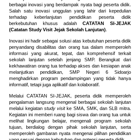
berbagai inovasi yang berdampak nyata bagi peserta didik.
Salah satu inovasi unggulan yang lahir dari kepedulian
terhadap keberlanjutan pendidikan peserta didik
berkebutuhan khusus adalah
CATATAN SI-JEJAK
(Catatan Study Visit Jejak Sekolah Lanjutan)
.
Inovasi ini hadir sebagai solusi atas kebutuhan peserta didik
penyandang disabilitas dan orang tua dalam memperoleh
informasi yang akurat, tepat, dan komprehensif terkait
sekolah lanjutan setelah jenjang SMP. Berangkat dari
kekhawatiran orang tua terhadap akses dan kesiapan anak
melanjutkan pendidikan, SMP Negeri 6 Sidoarjo
menghadirkan program pendampingan yang tidak hanya
informatif, tetapi juga aplikatif dan kolaboratif.
Melalui CATATAN SI-JEJAK, peserta didik memperoleh
pengalaman langsung mengenal berbagai sekolah lanjutan
melalui kegiatan
study visit
ke SMA, SMK, dan SLB mitra.
Kegiatan ini memberi ruang bagi siswa dan orang tua untuk
melihat lingkungan belajar, mengenali program sekolah
tujuan, berdialog dengan pihak sekolah lanjutan, serta
memperoleh gambaran nyata mengenai pilihan pendidikan
yang sesuai dengan kebutuhan dan potensi peserta didik.