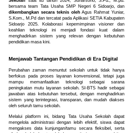
Sekolah
saat itu tahun 2024
, Suharsono,
S.Pd
.,
M.pd.
bersama team Tata Usaha SMP Negeri 6 Sidoarjo, dan
dikembangkan secara teknis oleh
Agus Rahmat Yuniar,
S.Kom.,
M.Pd dan
tercatat pada Aplikasi SETIA Kabupaten
Sidoarjo 2025
.
Kolaborasi kepemimpinan visioner dan
keahlian teknologi ini menjadi fondasi kuat dalam
menghadirkan sistem yang relevan dengan kebutuhan
pendidikan masa kini.
Menjawab Tantangan Pendidikan di Era Digital
Perubahan zaman menuntut sekolah untuk tidak hanya
berfokus pada proses layanan konvensional, tetapi juga
mampu memanfaatkan teknologi sebagai sarana
peningkatan mutu layanan sekolah. SI-BTS hadir sebagai
jawaban atas kebutuhan tersebut, dengan menghadirkan
sistem yang terintegrasi, transparan, dan mudah diakses
oleh seluruh tamu sekolah.
Melalui platform ini, bidang Tata Usaha Sekolah dapat
mengelola administrasi dengan lebih efektif, siswa dapat
mengakses data kunjungan/tamu secara fleksibel, serta